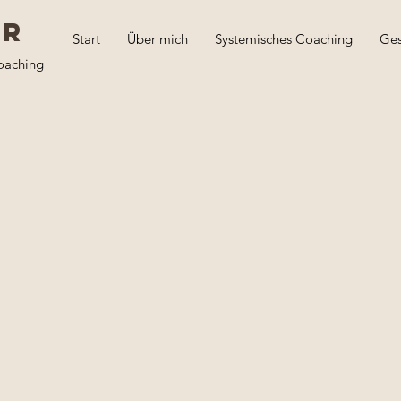
er
Start
Über mich
Systemisches Coaching
Ges
oaching